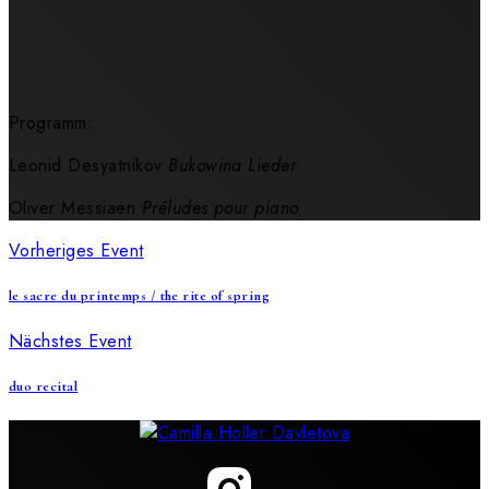
Programm:
Leonid Desyatnikov
Bukowina Lieder
Oliver Messiaen
Préludes pour piano
Vorheriges Event
le sacre du printemps / the rite of spring
Nächstes Event
duo recital