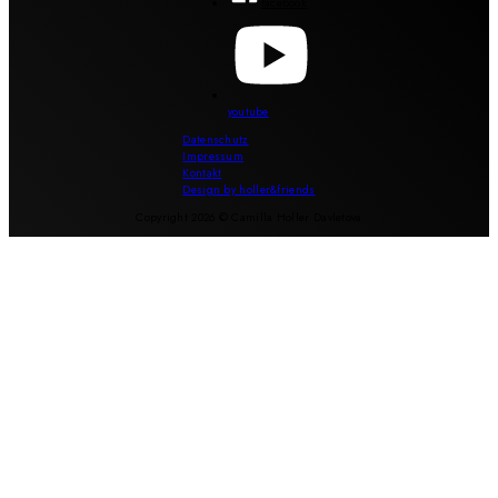
facebook
youtube
Datenschutz
Impressum
Kontakt
Design by holler&friends
Copyright 2026 © Camilla Holler Davletova