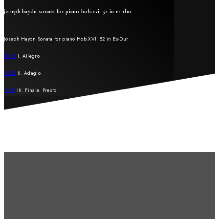
joseph haydn sonata for piano hob.xvi: 52 in es-dur
Joseph Haydn Sonata for piano Hob.XVI: 52 in Es-Dur
00:00
I. Allegro
05:52
II. Adagio
10:55
III. Finale. Presto